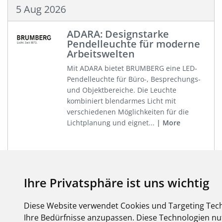
5 Aug 2026
ADARA: Designstarke
Pendelleuchte für moderne
Arbeitswelten
Mit ADARA bietet BRUMBERG eine LED-
Pendelleuchte für Büro-, Besprechungs-
und Objektbereiche. Die Leuchte
kombiniert blendarmes Licht mit
verschiedenen Möglichkeiten für die
Lichtplanung und eignet...
More
Ihre Privatsphäre ist uns wichtig
29 Jul 2026
Diese Website verwendet Cookies und Targeting Tech
Wachstum durch Wissen,
Ihre Bedürfnisse anzupassen. Diese Technologien 