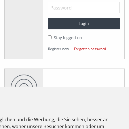
Stay logged on
Register now
Forgotten password
glichen und die Werbung, die Sie sehen, besser an
elektroforum -
stehen, woher unsere Besucher kommen oder um
Edition 2.2025