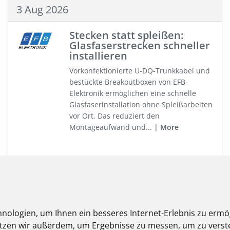
3 Aug 2026
Stecken statt spleißen:
Glasfaserstrecken schneller
installieren
Vorkonfektionierte U-DQ-Trunkkabel und
bestückte Breakoutboxen von EFB-
Elektronik ermöglichen eine schnelle
Glasfaserinstallation ohne Spleißarbeiten
vor Ort. Das reduziert den
Montageaufwand und...
More
27 Jul 2026
nologien, um Ihnen ein besseres Internet-Erlebnis zu ermö
Testsieger und Preistipp:
nutzen wir außerdem, um Ergebnisse zu messen, um zu ver