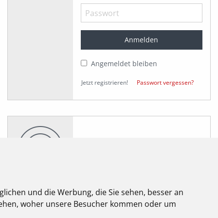
Angemeldet bleiben
Jetzt registrieren!
Passwort vergessen?
glichen und die Werbung, die Sie sehen, besser an
stehen, woher unsere Besucher kommen oder um
elektroforum
2.2025