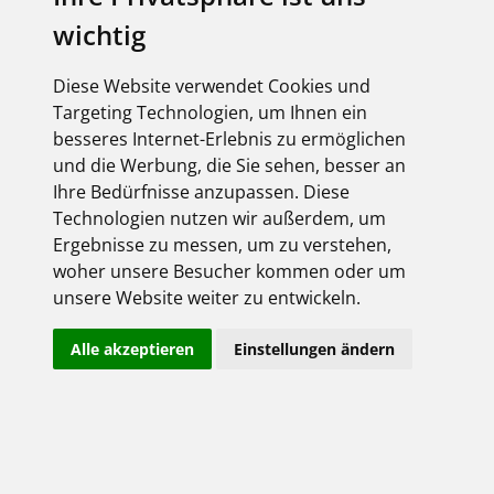
Der Schutz Ihrer personenbezogenen Daten, wie z.B.
wichtig
Geburtsdatum, Name, Telefonnummer, Anschrift etc., ist uns
ein wichtiges Anliegen.
Diese Website verwendet Cookies und
Der Zweck dieser Datenschutzerklärung besteht darin, Sie
Targeting Technologien, um Ihnen ein
über die Verarbeitung Ihrer personenbezogenen Daten zu
informieren, die wir bei einem Seitenbesuch von Ihnen
besseres Internet-Erlebnis zu ermöglichen
sammeln. Unsere Datenschutzpraxis steht im Einklang mit
und die Werbung, die Sie sehen, besser an
den gesetzlichen Regelungen der
Ihre Bedürfnisse anzupassen. Diese
Datenschutzgrundverordnung der EU (DSGVO) und dem
Technologien nutzen wir außerdem, um
Bundesdatenschutzgesetz (BDSG). Die nachfolgende
Ergebnisse zu messen, um zu verstehen,
Datenschutzerklärung dient der Erfüllung der sich aus der
DSGVO ergebenden Informationspflichten. Diese finden sich
woher unsere Besucher kommen oder um
z.B. in Art. 13 und Art. 14 ff. DSGVO.
unsere Website weiter zu entwickeln.
Verantwortlicher
Alle akzeptieren
Einstellungen ändern
Verantwortlicher im Sinne des Art. 4 Nr. 7 DSGVO ist
derjenige, der allein oder gemeinsam mit anderen über die
Zwecke und Mittel der Verarbeitung von personenbezogenen
Daten entscheidet.
Im Hinblick auf unsere Internetseite ist der Verantwortliche: