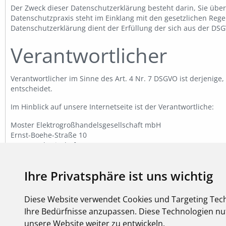
Der Zweck dieser Datenschutzerklärung besteht darin, Sie übe
Datenschutzpraxis steht im Einklang mit den gesetzlichen R
Datenschutzerklärung dient der Erfüllung der sich aus der DSGV
Verantwortlicher
Verantwortlicher im Sinne des Art. 4 Nr. 7 DSGVO ist derjeni
entscheidet.
Im Hinblick auf unsere Internetseite ist der Verantwortliche:
Moster Elektrogroßhandelsgesellschaft mbH
Ernst-Boehe-Straße 10
67059 Ludgwigshafen
Deutschland
E-Mail:
info@moster.de
Ihre Privatsphäre ist uns wichtig
Tel.: +49 621 59004 0
Kontaktdaten des Date
Diese Website verwendet Cookies und Targeting Tech
Ihre Bedürfnisse anzupassen. Diese Technologien 
unsere Website weiter zu entwickeln.
Wir haben einen Datenschutzbeauftragten gem. Art. 37 DSGVO 