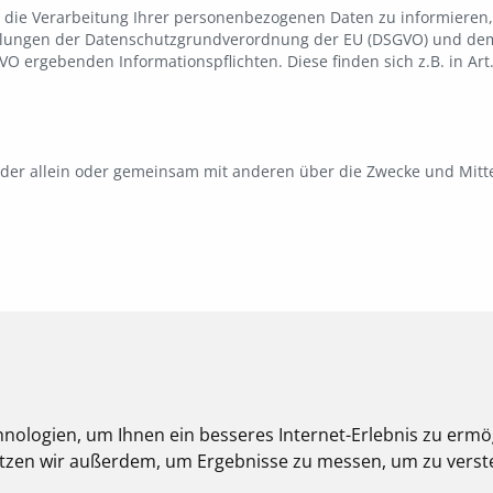
r die Verarbeitung Ihrer personenbezogenen Daten zu informieren
egelungen der Datenschutzgrundverordnung der EU (DSGVO) und de
O ergebenden Informationspflichten. Diese finden sich z.B. in Art.
ge, der allein oder gemeinsam mit anderen über die Zwecke und Mi
nschutzbeauftragten
nologien, um Ihnen ein besseres Internet-Erlebnis zu ermö
nutzen wir außerdem, um Ergebnisse zu messen, um zu ver
bestellt. Unseren Datenschutzbeauftragten erreichen Sie unter d