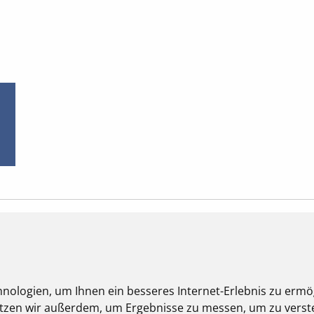
SCHRITT FÜR SCHRITT
nologien, um Ihnen ein besseres Internet-Erlebnis zu ermö
UNGEN ZUR EINRICHTUNG UND 
nutzen wir außerdem, um Ergebnisse zu messen, um zu ver