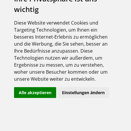
wichtig
Diese Website verwendet Cookies und
Targeting Technologien, um Ihnen ein
besseres Internet-Erlebnis zu ermöglichen
und die Werbung, die Sie sehen, besser an
Ihre Bedürfnisse anzupassen. Diese
About us
Technologien nutzen wir außerdem, um
Website credits
Ergebnisse zu messen, um zu verstehen,
Terms & Conditions
woher unsere Besucher kommen oder um
Privacy policy
unsere Website weiter zu entwickeln.
Contact
Hinweisgebersystem
Alle akzeptieren
Einstellungen ändern
Copyright FEGIME Deutschland – 2001 - 2026
© Please note: The article images of our suppliers are copyright
protected and may not be reused.
Powered by
Geneon