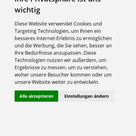
Industrieunternehmen. In allen Branchen ist Moster
wichtig
bekannt als zuverlässiger und kompetenter Partner.
Unser Zentrallager mit seinen ständig verfügbaren
30.000 Lagerartikeln spiegelt die Nähe zur Industrie.
Diese Website verwendet Cookies und
Wir führen bereits viele spezielle elektrotechnische
Targeting Technologien, um Ihnen ein
Artikel für Automobil-, Chemische- und
besseres Internet-Erlebnis zu ermöglichen
Nahrungsmittelindustrie, Maschinenbau und auch
und die Werbung, die Sie sehen, besser an
das Facility Management.
Ihre Bedürfnisse anzupassen. Diese
Hier eine Auswahlliste - die bei entsprechendem
Technologien nutzen wir außerdem, um
Bedarf flexibel durch Ihre Wünsche ergänzt wird.
Ergebnisse zu messen, um zu verstehen,
Immer häufiger wird auf energieeffiziente, grüne
woher unsere Besucher kommen oder um
Technik Wert gelegt. Auch hier gilt: Sprechen Sie uns
unsere Website weiter zu entwickeln.
einfach an!
Alle akzeptieren
Einstellungen ändern
Automatisierungstechnik
Bakterienabweisende Produkte
Beleuchtungs-Lösungen für jede Branche und jeden