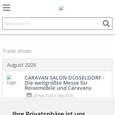
Trade shows
August 2026
CARAVAN SALON DÜSSELDORF -
Die weltgrößte Messe für
Reisemobile und Caravans
28 Aug 2026-6 Sep 2026
Düsseldorf
Ihre Privatsphäre ist uns
https://www.caravan-salon.de/