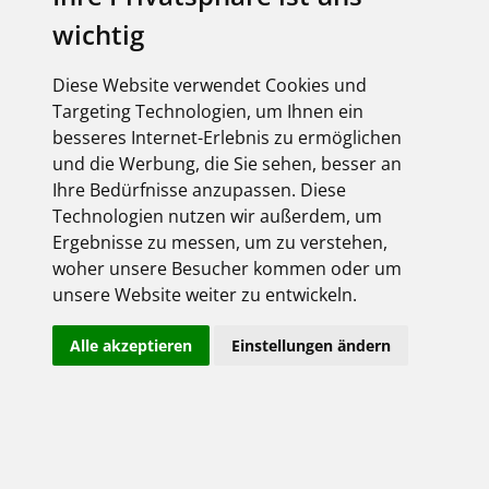
wichtig
Diese Website verwendet Cookies und
Targeting Technologien, um Ihnen ein
besseres Internet-Erlebnis zu ermöglichen
September 2026
und die Werbung, die Sie sehen, besser an
Ihre Bedürfnisse anzupassen. Diese
IFA - Consumer Electronics
Technologien nutzen wir außerdem, um
Unlimited
Ergebnisse zu messen, um zu verstehen,
4 Sep 2026-8 Sep 2026
woher unsere Besucher kommen oder um
unsere Website weiter zu entwickeln.
Berlin
https://www.ifa-berlin.com/de
Alle akzeptieren
Einstellungen ändern