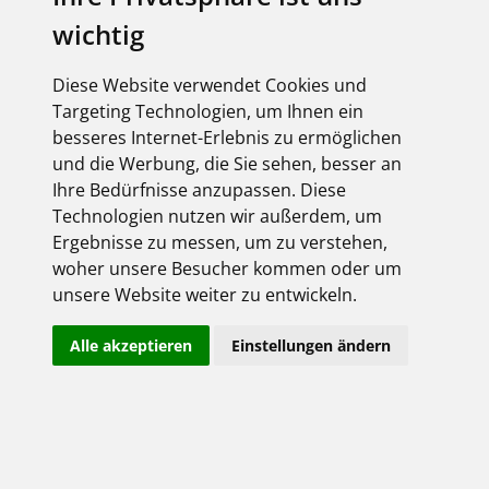
Fegime Deutschland
wichtig
Miscellaneous
Diese Website verwendet Cookies und
EBusiness
Targeting Technologien, um Ihnen ein
besseres Internet-Erlebnis zu ermöglichen
Kataloge_Prospekte
und die Werbung, die Sie sehen, besser an
Ihre Bedürfnisse anzupassen. Diese
Video
Technologien nutzen wir außerdem, um
Ergebnisse zu messen, um zu verstehen,
woher unsere Besucher kommen oder um
unsere Website weiter zu entwickeln.
Shop-Login
Bitte melden Sie sich mit Ihrem Benutzernamen
Alle akzeptieren
Einstellungen ändern
und Passwort an: