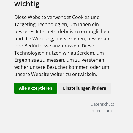
wichtig
Diese Website verwendet Cookies und
Targeting Technologien, um Ihnen ein
besseres Internet-Erlebnis zu ermöglichen
und die Werbung, die Sie sehen, besser an
Ihre Bedürfnisse anzupassen. Diese
Technologien nutzen wir außerdem, um
Ergebnisse zu messen, um zu verstehen,
woher unsere Besucher kommen oder um
unsere Website weiter zu entwickeln.
Seit unserer Gründung im Jahr 1946 sind wir
mit den Industrieunternehmen unserer
Alle akzeptieren
Einstellungen ändern
Region gewachsen.
Jeden Schritt der Entwicklung unserer Kunden haben
Datenschutz
wir als Elektrogroßhandel miterlebt, analysiert und in
Impressum
neue Dienstleistungen umgesetzt.
Durch diese ständige Innovation bietet Ihnen Moster
heute ein
umfassendes und überzeugendes Portfolio