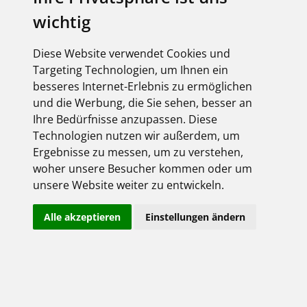
wichtig
Shop-Login
Bitte melden Sie sich mit Ihrem Benutzernamen
und Passwort an:
Diese Website verwendet Cookies und
Targeting Technologien, um Ihnen ein
besseres Internet-Erlebnis zu ermöglichen
und die Werbung, die Sie sehen, besser an
Ihre Bedürfnisse anzupassen. Diese
Technologien nutzen wir außerdem, um
Ergebnisse zu messen, um zu verstehen,
woher unsere Besucher kommen oder um
unsere Website weiter zu entwickeln.
Angemeldet bleiben
Alle akzeptieren
Einstellungen ändern
Jetzt registrieren!
Passwort vergessen?