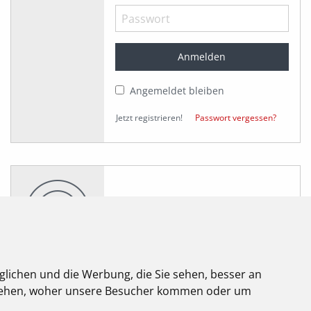
Angemeldet bleiben
Jetzt registrieren!
Passwort vergessen?
glichen und die Werbung, die Sie sehen, besser an
stehen, woher unsere Besucher kommen oder um
elektroforum
2.2025