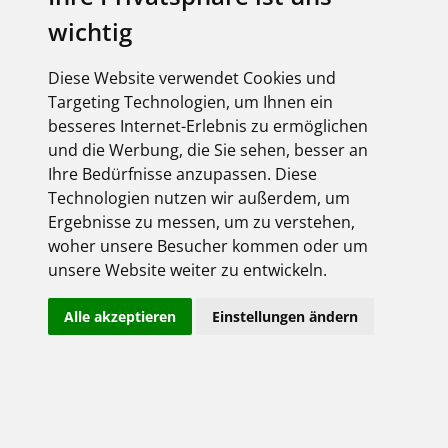
wichtig
Shop-Login
Bitte melden Sie sich mit Ihrem Benutzernamen
und Passwort an:
Diese Website verwendet Cookies und
Targeting Technologien, um Ihnen ein
besseres Internet-Erlebnis zu ermöglichen
und die Werbung, die Sie sehen, besser an
Ihre Bedürfnisse anzupassen. Diese
Technologien nutzen wir außerdem, um
Ergebnisse zu messen, um zu verstehen,
woher unsere Besucher kommen oder um
unsere Website weiter zu entwickeln.
Angemeldet bleiben
Alle akzeptieren
Einstellungen ändern
Jetzt registrieren!
Passwort vergessen?