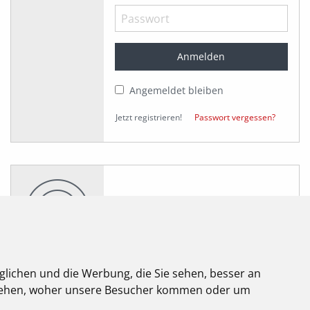
Angemeldet bleiben
Jetzt registrieren!
Passwort vergessen?
glichen und die Werbung, die Sie sehen, besser an
stehen, woher unsere Besucher kommen oder um
elektroforum
2.2025