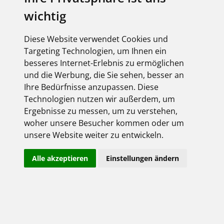
wichtig
Shop-Login
Bitte melden Sie sich mit Ihrem Benutzernamen
und Passwort an:
Diese Website verwendet Cookies und
Targeting Technologien, um Ihnen ein
besseres Internet-Erlebnis zu ermöglichen
und die Werbung, die Sie sehen, besser an
Ihre Bedürfnisse anzupassen. Diese
Technologien nutzen wir außerdem, um
Ergebnisse zu messen, um zu verstehen,
woher unsere Besucher kommen oder um
unsere Website weiter zu entwickeln.
Angemeldet bleiben
Alle akzeptieren
Einstellungen ändern
Jetzt registrieren!
Passwort vergessen?