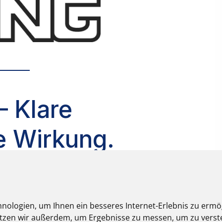
nologien, um Ihnen ein besseres Internet-Erlebnis zu ermö
nutzen wir außerdem, um Ergebnisse zu messen, um zu ver