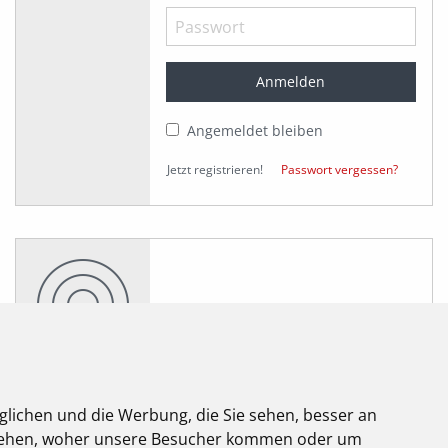
Angemeldet bleiben
Jetzt registrieren!
Passwort vergessen?
glichen und die Werbung, die Sie sehen, besser an
elektroforum
stehen, woher unsere Besucher kommen oder um
2.2025